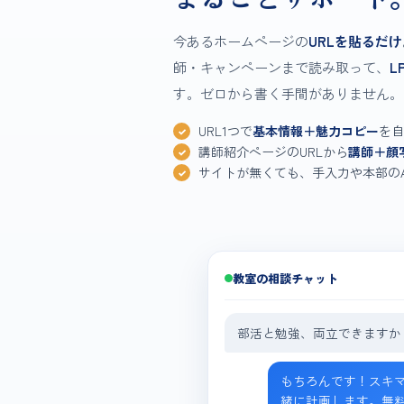
今あるホームページの
URLを貼るだけ
師・キャンペーンまで読み取って、
L
す。ゼロから書く手間がありません。
URL1つで
基本情報＋魅力コピー
を自
講師紹介ページのURLから
講師＋顔
サイトが無くても、手入力や本部のA
教室の相談チャット
部活と勉強、両立できますか
もちろんです！スキ
緒に計画します。無