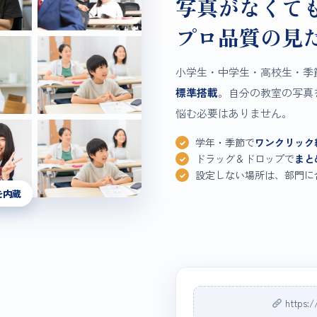
写真がなくて
プロ品質の見
小学生・中学生・高校生・季
標準搭載
。自分の教室の写真
悩む必要はありません。
学年・季節で
ワンクリック
ドラッグ＆ドロップで
まと
設定しない場所は、部門に
を内蔵
http
。