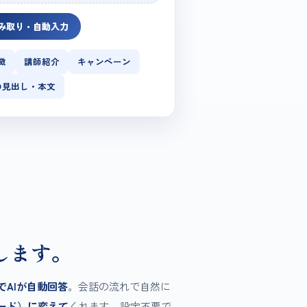
読み取り・自動入力
徴
講師紹介
キャンペーン
の見出し・本文
、
”します。
でAIが自動回答
。会話の流れで自然に
ード）に変えて
くれます。設定不要で