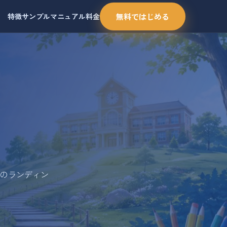
特徴
サンプル
マニュアル
料金
無料ではじめる
。
のランディン