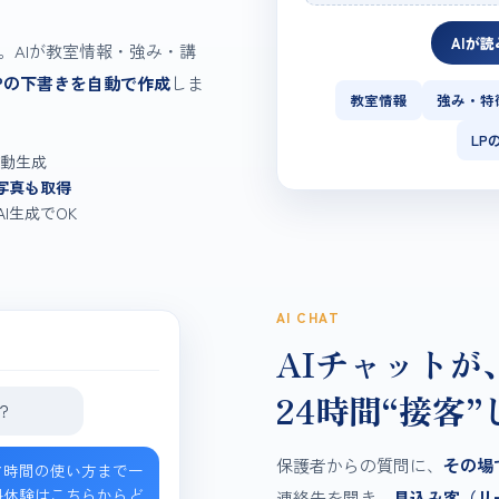
AIが
。AIが教室情報・強み・講
Pの下書きを自動で作成
しま
教室情報
強み・特
LP
動生成
写真も取得
I生成でOK
AI CHAT
AIチャットが
24時間“接客
？
保護者からの質問に、
その場
マ時間の使い方まで一
料体験はこちらからど
連絡先を聞き、
見込み客（リ